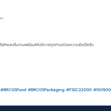
**
ิษัทและทีมงานพร้อมให้บริการทุกท่านด้วยความยินดีครับ
#BRCGSFood
#BRCGSPackaging
#FSSC22000
#ISO900