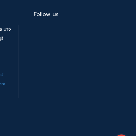
Follow us
บล บาง
รี
น์
com