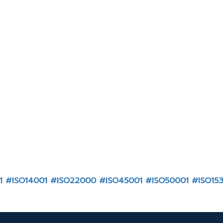
1
#ISO14001
#ISO22000
#ISO45001
#ISO50001
#ISO15