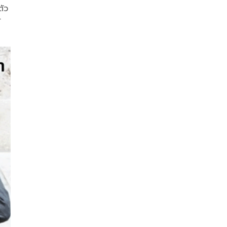
ตัว
้