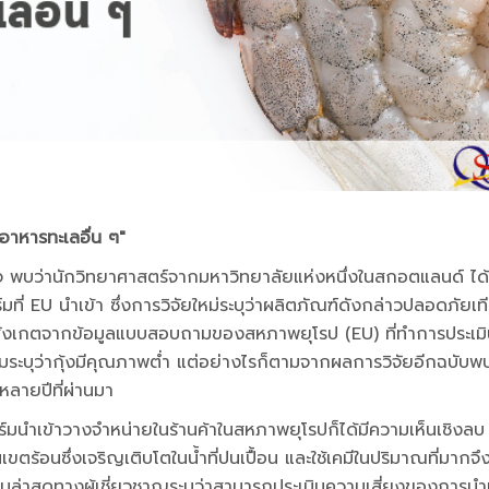
าอาหารทะเลอื่น ๆ"
พบว่านักวิทยาศาสตร์จากมหาวิทยาลัยแห่งหนึ่งในสกอตแลนด์ ได้
มที่ EU นำเข้า ซึ่งการวิจัยใหม่ระบุว่าผลิตภัณฑ์ดังกล่าวปลอดภัยเท
ได้สังเกตจากข้อมูลแบบสอบถามของสหภาพยุโรป (EU) ที่ทำการประเม
กลุ่มระบุว่ากุ้งมีคุณภาพต่ำ แต่อย่างไรก็ตามจากผลการวิจัยอีกฉบับพ
หลายปีที่ผ่านมา
์มนำเข้าวางจำหน่ายในร้านค้าในสหภาพยุโรปก็ได้มีความเห็นเชิงลบ
ขตร้อนซึ่งเจริญเติบโตในน้ำที่ปนเปื้อน และใช้เคมีในปริมาณที่มากจึ
ล่าสุดทางผู้เชี่ยวชาญระบุว่าสามารถประเมินความเสี่ยงของการนำเ