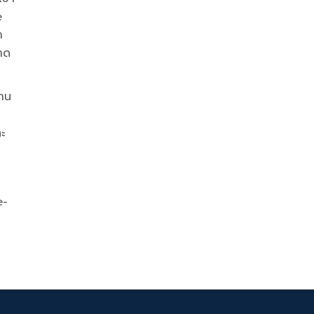
e
ำ
าด
าน
ะ
e-