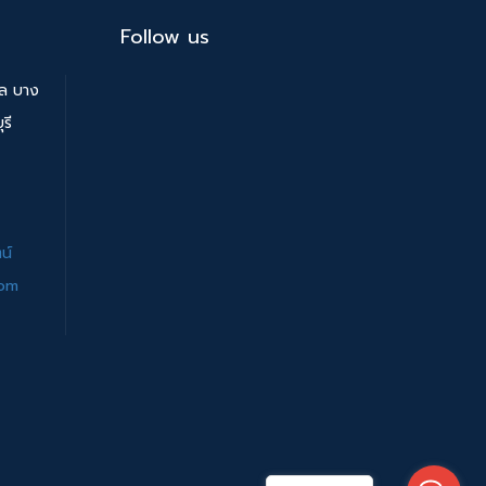
Follow us
บล บาง
รี
น์
com