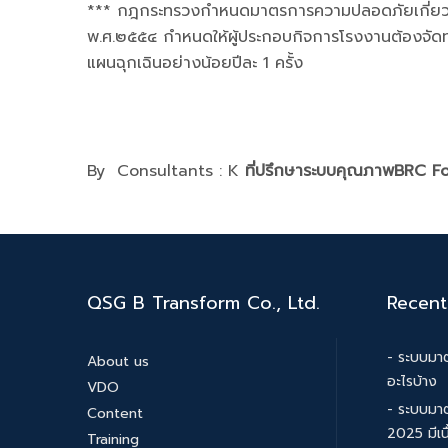
*** กฎกระทรวงกำหนดมาตรการความปลอดภัยเกี่ยวกั
พ.ศ.๒๕๕๔ กำหนดให้ผู้ประกอบกิจการโรงงานต้องจัดทำ
แผนฉุกเฉินอย่างน้อยปีละ 1 ครั้ง
By Consultants : K
ที่ปรึกษาระบบคุณภาพBRC 
QSG B Transform Co., Ltd.
Recent
- ระบบมาต
About us
อะไรบ้าง
VDO
- ระบบมา
Content
2025 มีเน
Training