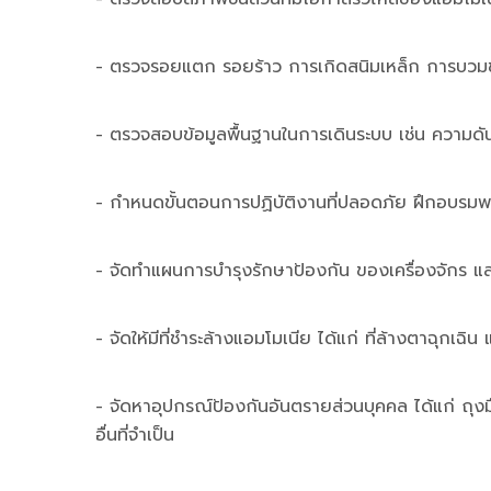
- ตรวจรอยแตก รอยร้าว การเกิดสนิมเหล็ก การบว
- ตรวจสอบข้อมูลพื้นฐานในการเดินระบบ เช่น ความดั
- กำหนดขั้นตอนการปฏิบัติงานที่ปลอดภัย ฝึกอบรมพ
- จัดทำแผนการบำรุงรักษาป้องกัน ของเครื่องจักร และ
- จัดให้มีที่ชำระล้างแอมโมเนีย ได้แก่ ที่ล้างตาฉุกเฉิน
- จัดหาอุปกรณ์ป้องกันอันตรายส่วนบุคคล ได้แก่ ถุงม
อื่นที่จำเป็น