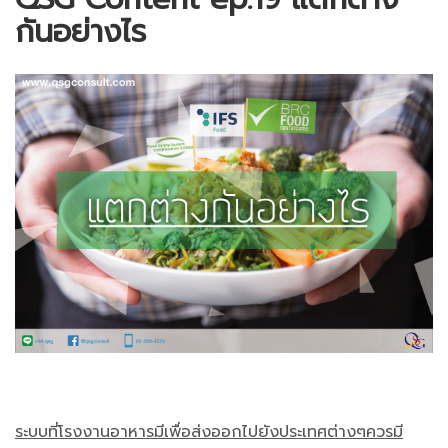
กันอย่างไร
ระบบที่โรงงานอาหารมีเพื่อส่งออกไปยังประเทศต่างๆควรมี