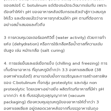
ของสปอร์ C. botulinum แต่ต้องระมัดระวังมากเช่นกัน เพราะ
ต้องทำให้ค่า pH ของอาหารหลังปรับกรดแล้วเข้าสู่ภาวะสมดุล
ให้เร็ว และต้องแน่ใจว่าอาหารทุกส่วนมีค่า pH ตามที่ต้องการ
อย่างสม่ำเสมอและทั่วถึง
3 การควบคุมวอเตอร์แอคทิวิตี้ (water activity) ด้วยการทำ
แห้ง (dehydration) หรือการใช้เกลือหรือน้ำตาลที่ความเข้ม
ข้นสูง เช่น หมักเกลือ (salt curing)
4. การแช่แย็นและแช่เยือกแข็ง (chilling and freezing) การ
เก็บรักษาอาหาร ที่อุณหภูมิต่ำกว่า 3.3 องศาเซลเซียส (38
องศาฟาเรนไฮต์) สามารถยับยั้งการเจริญและการสร้างสารพิษ
ของ C.botulinum ทั้งกลุ่ม proteolytic และกลุ่ม non
proteolytic โดยเฉพาะอย่างยิ่ง ผลิตภัณฑ์อาหารที่มีค่า pH
มากกว่า 4.6 ที่บรรจุในถุงสุญญากาศ (vacuum
packaging) ต้องควบคุมอุณหภูมิของอาหารให้ต่ำกว่า 3
องศาเซลเซียส อยู่ตลอดเวลาหลังจากที่บรรจุอาหารในถุง