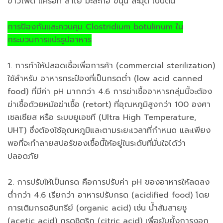
ข้าวโพด แครอท ลำไย มะละกอ ขนุน ละมุด เป็นต้น
การป้องกันและควบคุม Clostridium botulinum ใน
กระบวนการแปรรูปอาหาร
1. การทำให้ปลอดเชื้อเพื่อการค้า (commercial sterilization)
ใช้สำหรับ อาหารกระป๋องที่เป็นกรดต่ำ (low acid canned
food) ที่มีค่า pH มากกว่า 4.6 การฆ่าเชื้ออาหารกลุ่มนี้จะต้อง
ฆ่าเชื้อด้วยหม้อฆ่าเชื้อ (retort) ที่อุณหภูมิสูงกว่า 100 องศา
เซลเซียส หรือ ระบบยูเอชที (Ultra High Temperature,
UHT) ซึ่งต้องใช้อุณหภูมิและตามระยะเวลาที่กำหนด และเพียง
พอที่จะทำลายสปอร์ของเชื้อนี้ให้อยู่ในระดับที่มั่นใจได้ว่า
ปลอดภัย
2. การปรับให้เป็นกรด คือการปรับค่า pH ของอาหารให้ลดลง
ต่ำกว่า 4.6 เรียกว่า อาหารปรับกรด (acidified food) โดย
การเติมกรดอินทรีย์ (organic acid) เช่น น้ำส้มสายชู
(acetic acid) กรดซิตริก (citric acid) เพื่อยับยั้งการงอก