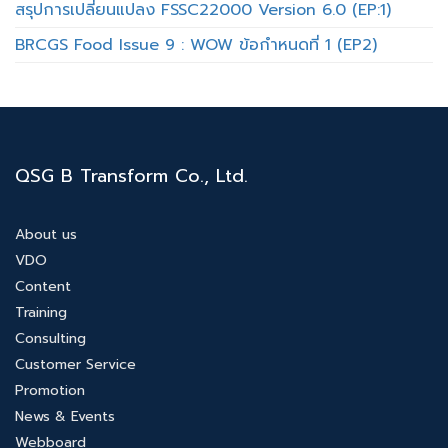
สรุปการเปลี่ยนแปลง FSSC22000 Version 6.0 (EP:1)
BRCGS Food Issue 9 : WOW ข้อกำหนดที่ 1 (EP2)
QSG B Transform Co., Ltd.
About us
VDO
Content
Training
Consulting
Customer Service
Promotion
News & Events
Webboard